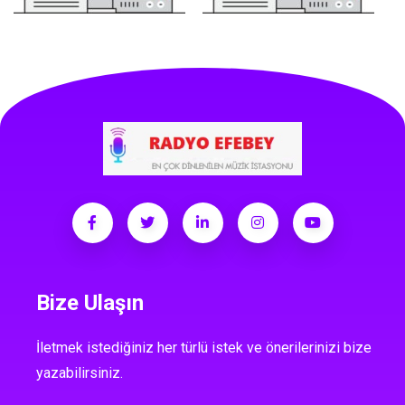
Bize Ulaşın
İletmek istediğiniz her türlü istek ve önerilerinizi bize
yazabilirsiniz.