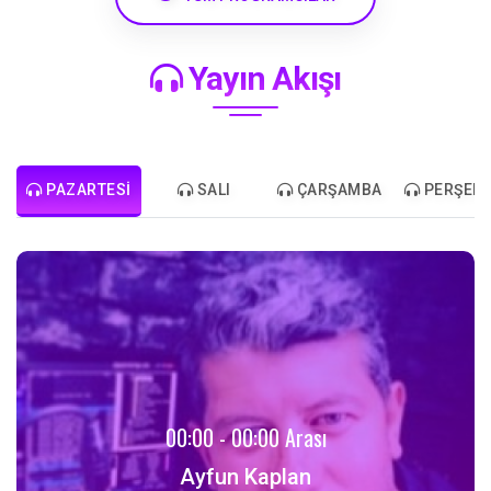
Yayın Akışı
PAZARTESI
SALI
ÇARŞAMBA
PERŞEM
00:00 - 00:00 Arası
Ayfun Kaplan