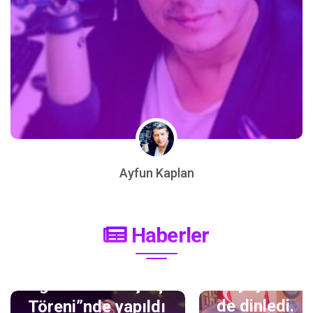
MHP lideri D
Bahçeli'nin i
Ayfun Kaplan
koyduğu, Ad
Çukurova'da
Milliyetçi Hareket
Haberler
hayatına baş
Partisi “21.
'Radyo Efebe
Dönem Eğitim ve
ilk yayınını 
Öğretim Yılı Açılış
de dinledi.
Töreni”nde yapıldı